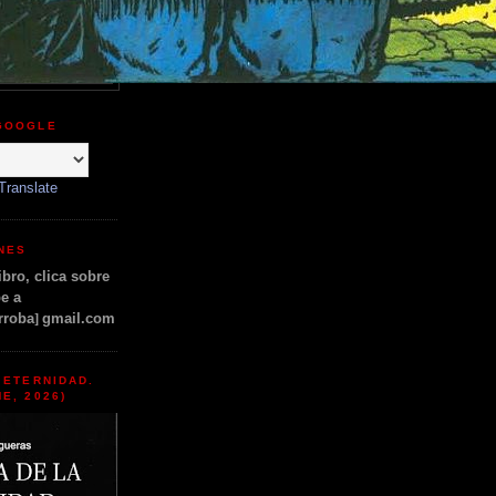
GOOGLE
Translate
ONES
bro, clica sobre
e a
rroba
]
gmail.com
 ETERNIDAD.
E, 2026)