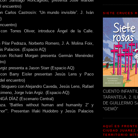
con Santiago Roncagliolo, presenta José Manuel
l encuentro)
n Carlos Castrosín: “Un mundo invisible”. J. Iván
SIETE CRUCES R
)
encuentro)
con Torres Oliver, introduce Ángel de la Calle.
 Pilar Pedraza, Norberto Romero, J. A. Molina Foix,
sús Palacios. (Espacio AQ)
 con Richard Morgan presenta Germán Menéndez
tro)
Argiz presenta a Jason Starr (Espacio AQ)
 con Barry Eisler presentan Jesús Lens y Paco
el encuentro)
o bloguero con Alejandro Caveda, Jesús Lens, Rafael
CUENTO INFANTIL.
imeno, Jorge Iván Argiz. (Espacio AQ)
TARANTELA, 2. I
NGÁ DÍAZ (Escenario Central)
DE GUILLERMO S
uza. “Battles without human and humanity 2” y
"GEMÓ"
nor””. Presentan Iñaki Huidobro y Jesús Palacios
AQUÍ ES FRONT
CIUDAD JUAREZ
TERRITORIO MÍT