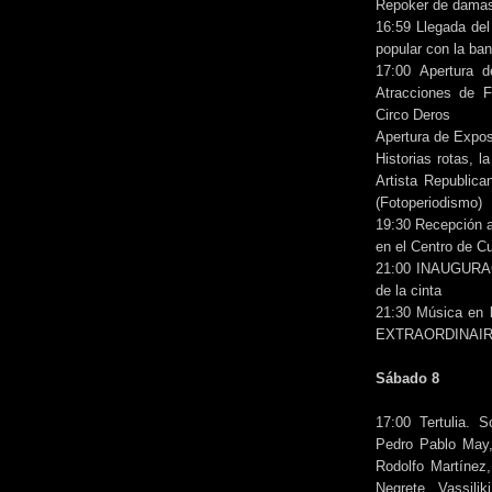
Repoker de dama
16:59 Llegada del
popular con la ba
17:00 Apertura d
Atracciones de F
Circo Deros
Apertura de Expos
Historias rotas, 
Artista Republica
(Fotoperiodismo)
19:30 Recepción a
en el Centro de Cu
21:00 INAUGURA
de la cinta
21:30 Música en 
EXTRAORDINAIRES
Sábado 8
17:00 Tertulia. S
Pedro Pablo May,
Rodolfo Martínez,
Negrete, Vassilik