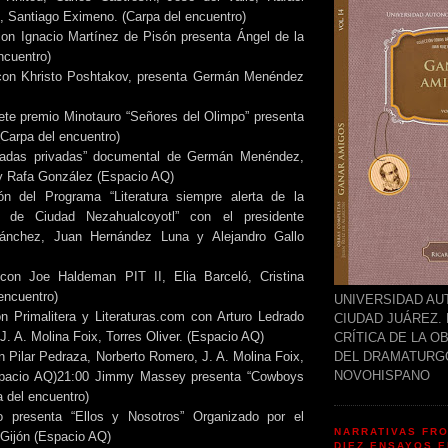
z, Santiago Eximeno. (Carpa del encuentro)
on Ignacio Martínez de Pisón presenta Ángel de la
ncuentro)
con Khristo Poshtakov, presenta Germán Menéndez
ete premio Minotauro “Señores del Olimpo” presenta
(Carpa del encuentro)
radas privadas” documental de Germán Menéndez,
 y Rafa González (Espacio AQ)
ón del Programa “Literatura siempre alerta de la
al de Ciudad Nezahualcoyotl” con el presidente
Sánchez, Juan Hernández Luna y Alejandro Gallo
con Joe Haldeman PIT II, Elia Barceló, Cristina
encuentro)
UNIVERSIDAD A
n Primalitera y Literaturas.com con Arturo Ledrado
CIUDAD JUÁREZ. 
. A. Molina Foix, Torres Oliver. (Espacio AQ)
CRÍTICA DE LA O
n Pilar Pedraza, Norberto Romero, J. A. Molina Foix,
DEL DRAMATURG
NOVOHISPANO
Espacio AQ)21:00 Jimmy Massey presenta “Cowboys
a del encuentro)
 presenta “Ellos y Nosotros” Organizado por el
NARRATIVAS FRO
Gijón (Espacio AQ)
DIEZ ENSAYOS 