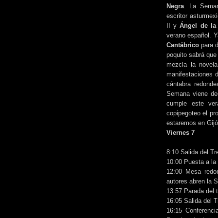
Negra
. La Seman
escritor asturme
II y
Ángel de la
verano español. Y
Cantábrico
para d
poquito sabrá qu
mezcla la novela
manifestaciones d
cántabra redondea
Semana viene de
cumple este ve
copipegoteo el pr
estaremos en Gijó
Viernes 7
8:10 Salida del T
10:00 Puesta a la
12:00 Mesa redon
autores abren la
13:57 Parada del 
16:05 Salida del 
16:15 Conferenci