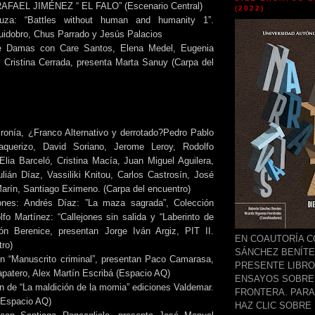
 RAFAEL JIMÉNEZ “ EL FALO” (Escenario Central)
(2022)
uza: “Battles without human and humanity 1”.
uidobro, Chus Parrado y Jesús Palacios
e Damas con Care Santos, Elena Medel, Eugenia
y Cristina Cerrada, presenta Marta Sanuy (Carpa del
ronía, ¿Franco Alternativo y derrotado?Pedro Pablo
querizo, David Soriano, Jerome Leroy, Rodolfo
 Elia Barceló, Cristina Macía, Juan Miguel Aguilera,
ulián Díaz, Vassiliki Knitou, Carlos Castrosín, José
 Marín, Santiago Eximeno. (Carpa del encuentro)
ones: Andrés Díaz: ”La maza sagrada”, Colección
o Martínez: “Callejones sin salida y “Laberinto de
ión Berenice, presentan Jorge Iván Argiz, PIT II.
EN COAUTORÍA 
tro)
SÁNCHEZ BENÍTE
n “Manuscrito criminal”, presentan Paco Camarasa,
PRESENTE LIBRO
patero, Alex Martín Escribá (Espacio AQ)
ENSAYOS SOBRE 
n de “La maldición de la momia” ediciones Valdemar.
FRONTERA. PARA
(Espacio AQ)
HAZ CLIC SOBRE