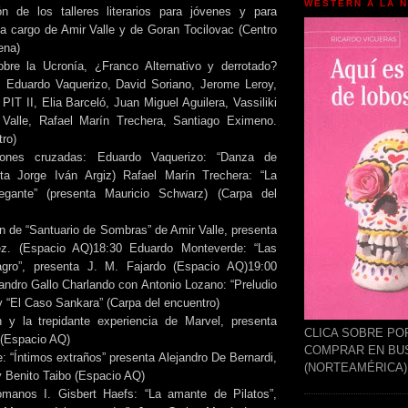
WESTERN A LA 
ón de los talleres literarios para jóvenes y para
a cargo de Amir Valle y de Goran Tocilovac (Centro
ena)
obre la Ucronía, ¿Franco Alternativo y derrotado?
 Eduardo Vaquerizo, David Soriano, Jerome Leroy,
PIT II, Elia Barceló, Juan Miguel Aguilera, Vassiliki
 Valle, Rafael Marín Trechera, Santiago Eximeno.
tro)
iones cruzadas: Eduardo Vaquerizo: “Danza de
enta Jorge Iván Argiz) Rafael Marín Trechera: “La
egante” (presenta Mauricio Schwarz) (Carpa del
n de “Santuario de Sombras” de Amir Valle, presenta
z. (Espacio AQ)18:30 Eduardo Monteverde: “Las
gro”, presenta J. M. Fajardo (Espacio AQ)19:00
andro Gallo Charlando con Antonio Lozano: “Preludio
y “El Caso Sankara” (Carpa del encuentro)
 y la trepidante experiencia de Marvel, presenta
CLICA SOBRE PO
. (Espacio AQ)
COMPRAR EN BU
: “Íntimos extraños” presenta Alejandro De Bernardi,
(NORTEAMÉRICA)
 Benito Taibo (Espacio AQ)
anos I. Gisbert Haefs: “La amante de Pilatos”,