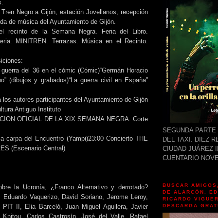
s.
 Tren Negro a Gijón, estación Jovellanos, recepción
nda de música del Ayuntamiento de Gijón.
el recinto de la Semana Negra. Feria del Libro.
eria. MINITREN. Terrazas. Música en el Recinto.
iciones:
la guerra del 36 en el cómic (Cómic)“Germán Horacio
no” (dibujos y grabados)“La guerra civil en España”
 los autores participantes del Ayuntamiento de Gijón
ltura Antiguo Instituto
CION OFICIAL DE LA XIX SEMANA NEGRA. Corte
SEGUNDA PARTE 
la carpa del Encuentro (Yampi)23:00 Concierto THE
DEL TAXI. DIEZ 
 (Escenario Central)
CIUDAD JUÁREZ 
CUENTARIO NOVE
BUSCAR AMIGOS,
obre la Ucronía, ¿Franco Alternativo y derrotado?
DE ALARCÓN. ED
 Eduardo Vaquerizo, David Soriano, Jerome Leroy,
RICARDO VIGUER
DESCARGA GRAT
 PIT II, Elia Barceló, Juan Miguel Aguilera, Javier
i Knitou, Carlos Castrosín, José del Valle, Rafael