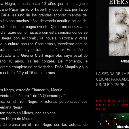
a Negra, creada hace 19 años por el infatigable
xicano
Paco Ignacio Taibo II
y coordinada por Taibo
 Calle
, es uno de los grandes acontecimientos del
a llevaba muchos años deseando acudir a orillas del
isfrutar de tan magno evento. Quien me conozca un
e disfrutaré como macaco con esta semana donde se
 negra con el cómic, la novela histórica y otras
e la cultura popular. Conciertos y excelente comida
rán mi vientre y pulirán mi carácter. Este año la
dicada a la
Guerra Civil española
, cuyo estallido
rano 70 años. Ya les contaré. De momento, le
ograma completo de actividades. Doña Maquila y y o
n entre el 12 y el 16 de este mes.
LA SENDA DE LA 
CLICAR PARA ADQ
KINDLE Y PAPEL
ren Negro, estación Chamartín, Madrid.
 venta del número 1 de “A Quemarropa”
da en el Tren Negro: ¿Historias personales? Los
UN PERRO MUER
ORILLA DEL CAM
 Semana Negra
2023)
tren negro en Mieres, con espicha
Tren Negro de Mieres.
a de prensa en el Tren Negro con las autoras de