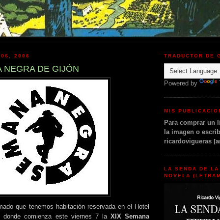
 06, 2006
TRADUCTOR DE 
A NEGRA DE GIJÓN
Powered by
MIS PUBLICACI
Para comprar un li
la imagen o escrib
ricardovigueras
[
a
LA SENDA DE LA
NOVELA (LETRAM
mado que tenemos habitación reservada en el Hotel
 donde comienza este viernes 7 la
XIX Semana