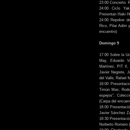
23:00 Concierto:
24:00 Ciclo Yak
Presentan Iñaki H
24:00 Repoker d
Rico, Pilar Adón 
encuentro)
Domingo 9
17:00 Sobre la Uc
May, Eduardo Va
Martínez, PIT II,
Javier Negrete, J
del Valle, Rafael
18:00 Presentaci
Timún Mas; Rodolf
espejos”, Colecc
(Carpa del encuen
18:00 Presentació
Javier Sánchez Za
18:30 Presentació
Norberto Romero 